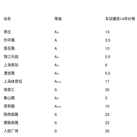
站名
等级
车站播音14年价格
莘庄
A+
13
外环路
A
3.5
莲花路
A
10
锦江乐园
A+
5.5
上海南站
A+
6
漕宝路
A+
5.5
上海体育馆
A++
17
徐家汇
S
30
衡山路
A+
5
常熟路
A++
10
陕西南路
S
23
黄陂南路
S
23
人民广场
S
30