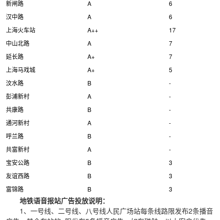
新闸路
A
6
汉中路
A
6
上海火车站
A++
17
中山北路
A
7
延长路
A+
7
上海马戏城
A+
5
汶水路
B
-
彭浦新村
A
-
共康路
B
-
通河新村
A
-
呼兰路
B
-
共富新村
A
-
宝安公路
B
3
友谊西路
B
3
富锦路
B
3
地铁语音报站广告投放说明：
1、一号线、二号线、八号线人民广场站每条线路限发布2条播音