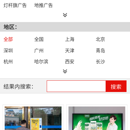
灯杆旗广告
地推广告
地区：
全部
全国
上海
北京
深圳
广州
天津
青岛
杭州
哈尔滨
西安
长沙
郑州
福州
济南
厦门
合肥
成都
杭州
武汉
结果内搜索：
搜索
苏州
南京
石家庄
台州
重庆