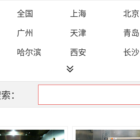
全国
上海
北京
广州
天津
青岛
哈尔滨
西安
长沙
福州
济南
厦门
成都
杭州
武汉
搜索：
南京
石家庄
台州