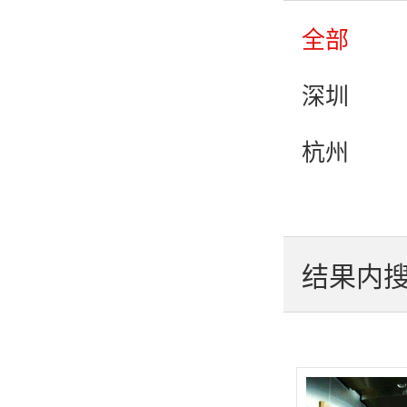
全部
深圳
杭州
郑州
合肥
结果内
苏州
重庆