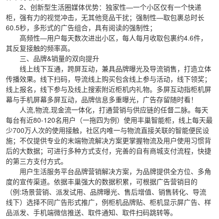
2、创新型生活圈媒体优势：独家性—一个小区仅有一个快递
柜，强有力的视觉冲击，无其他竞品干扰；强制性—取包裹总时长
60.5秒，多形式的广告组合，具有阅读的强制性；
高频性—用户每天数次进出小区，每人每月收取包裹约4.6件，
其反复接触的频率高。
三、品牌&销量的双向提升
线上线下互通，跨屏互动，兼具品牌曝光及导流销售，打造立体
传播效果。线下扫码，导流线上购买包含线上参与活动，线下领奖；
线上报名，线下参与及线上搜索附近柜机内礼物。多屏互动指柜机屏
幕与手机屏幕多屏互动，品牌信息多重曝光，广告存留随时看！
人流,物流,现金流一体化，打通营销与供应链的任督二脉。每天
每台有近80-120名用户（一拖四为例）使用丰巢智能柜，线上每天最
少700万人次的使用接触，社区内唯一与物流直接关联的智能便民设
施；不仅提供专业的末端物流解决方案更掌握物流及用户使用习惯背
后的大数据；可进行多种方式支付，完善的自有商城支付流程，快捷
的第三方支付方式。
用户生活服务平台品牌营销解决方案，为品牌提供全方位、多角
度的宣传渠道。依据丰巢强大的数据积累，可根据广告营销目的
（例:场景营销、派发试用、品牌曝光、售后增值、销售转化、导流
线下）选择不同广告形式推广，例柜机品牌贴、柜机显示屏广告、样
品派发、手机端微信推送、取件通知、取件扫码跳转等。