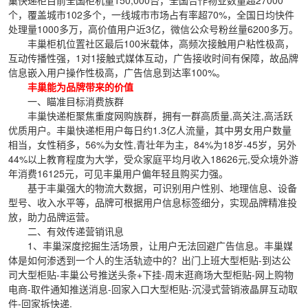
个，覆盖城市102多个，一线城市市场占有率超70%，全国日均快件
处理量1000多万，高价值用户近3亿，微信公众号粉丝量6200多万。
丰巢柜机位置社区最后100米载体，高频次接触用户粘性极高，
互动传播性强，1对1接触式媒体互动，广告接收时间有保障，故品牌
信息嵌入用户操作性极高，广告信息到达率100%。
丰巢能为品牌带来的价值
一、瞄准目标消费族群
丰巢快递柜聚焦重度网购族群，拥有一群高质量,高关注,高活跃
优质用户。丰巢快递柜用户每日约1.3亿人流量，其中男女用户数量
相当，女性稍多，56%为女性,青壮年为主，84%为18岁-45岁，另外
44%以上教育程度为大学，受众家庭平均月收入18626元,受众境外游
年消费16125元，可见丰巢用户偏年轻且购买力强。
基于丰巢强大的物流大数据，可识别用户性别、地理信息、设备
型号、收入水平等，品牌可根据用户信息标签细分，实现品牌精准投
放，助力品牌运营。
二、有效传递营销讯息
1、丰巢深度挖掘生活场景，让用户无法回避广告信息。丰巢媒
体是如何渗透到一个人的生活轨迹中的？出门上班大型柜贴-到达公
司大型柜贴-丰巢公号推送头条+下挂-周末逛商场大型柜贴-网上购物
电商-取件通知推送消息-回家入口大型柜贴-沉浸式营销液晶屏互动取
件-回家拆快递.