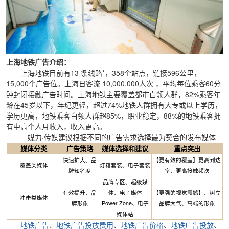
上海地铁广告介绍：
上海地铁目前有13 条线路*，358个站点，链接596公里，
15,000个广告位。上海日客流 10,000,000人次 ，平均每位乘客60分
钟封闭接触广告时间。上海地铁主要覆盖都市白领人群，82%乘客年
龄在45岁以下，年纪更轻，超过74%地铁人群拥有大专或以上学历，
学历更高，地铁乘客白领人群超85%，职业稳定，88%的地铁乘客拥
有中高个人月收入，收入更高。
媒力·传媒建议根据不同的广告需求选择最为契合的发布媒体
媒体分类
广告策略
媒体选择和建议
重点突出
快速扩大、品
【更有效的覆盖】更高到达
覆盖类媒体
灯箱套装、电子套装
牌知名度
率、更高接触频次
品牌专区、超级媒
有效提升、品
体、电子媒体
【更强的视觉震撼】、树立
冲击类媒体
牌形象
Power Zone、电子
品牌大气、高端的形象
媒体站
地铁广告
、
地铁广告投放费用
、
地铁广告价格
、
地铁广告投放
、