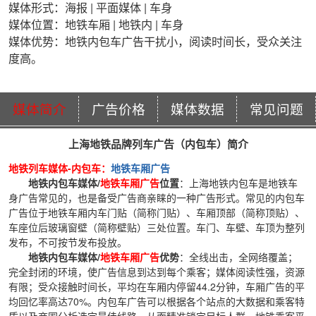
媒体形式：海报 | 平面媒体 | 车身
媒体位置：地铁车厢 | 地铁内 | 车身
媒体优势：地铁内包车广告干扰小，阅读时间长，受众关注
度高。
媒体简介
广告价格
媒体数据
常见问题
上海地铁品牌列车广告（内包车）简介
地铁列车媒体-内包车：
地铁车厢广告
地铁内包车媒体/
地铁车厢广告
位置
：上海地铁内包车是地铁车
身广告常见的，也是备受广告商亲睐的一种广告形式。常见的内包车
广告位于地铁车厢内车门贴（简称门贴）、车厢顶部（简称顶贴）、
车座位后玻璃窗壁（简称壁贴）三处位置。车门、车壁、车顶为整列
发布，不可按节发布投放。
地铁内包车媒体/
地铁车厢广告
优势
：全线出击，全网络覆盖；
完全封闭的环境，使广告信息到达到每个乘客；媒体阅读性强，资源
有限；受众接触时间长，平均在车厢内停留44.2分钟，车厢广告的平
均回忆率高达70%。内包车广告可以根据各个站点的大数据和乘客特
质以及商圈分析选定最佳线路，从而精准锁定目标人群。
地铁乘客平