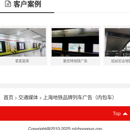
客户案例
爱优特地铁广告
班丝实业地铁灯箱广告
南
首页
交通媒体
上海地铁品牌列车广告（内包车）
>
>
Top
Copyright@2010-2025 mlzhongguo.con