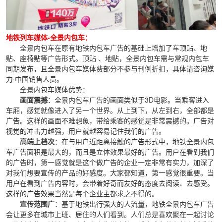
地铁列车媒体-全景内包车：
全景内包车在原有地铁内包车广告的基础上增加了车顶贴、地
贴、座椅贴等广告形式。顶贴 、地贴，全景内包车需与常规内包车
同期发布，且全景内包车媒体费部分不参与刊例折扣，具体请咨询媒
力·中国销售人员。
全景内包车媒体优势：
画面震撼
：全景内包车广告的画面类似于3D电影。当乘客进入
车厢，感觉就像进入了另一个世界。从上到下，从左到右，全部都是
广告。这样的画面不难想象，带给乘客的感觉是非常震撼的。广告对
视觉的冲击力越强，用户就越容易记住我们的广告。
高端上档次
：在与用户近距离接触的广告形式中，地铁全景内包
车广告面积是最大的，而且是立体效果最好的广告。用户在看到我们
的广告时，第一感觉就是这个做广告的企业一定非常有实力，加深了
对我们想要宣传的产品的好感度。大家都知道，第一感觉很重要。当
用户在看到广告内容时，会带着好奇而友好的态度去阅读、去感受。
这样的广告效果当然是每个企业主都求之不得的。
宣传范围广
：基于地铁出行强大的人流量，地铁全景内包车广告
会让更多在城市上班、居住的人们看到。人们总是喜欢聚在一起讨论