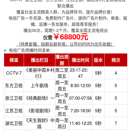
联合播出
覆盖社会主流精英人群，为品牌背书，提升品牌价值！
电视广告一手资源，免费制作广告片，提供广告片制作、审查、报
播、监播一条龙服务，超值尊享服务！
播出36次，周期1-2个月，覆盖全国主流电视台
￥68800元
仅需
（特惠套播，档期名额有限，以签约时间为优先依据）
►
电视广告预播时间清单：
播出周
频道
播出栏目
播出时间
版本
频次
期
《美丽中国乡村
周二至
23:17-23：
CCTV-7
5秒
4
行》
周五
47
周一至
东方卫视
上午剧场
8:30-12:00
5秒
5
周五
周一至
浙江卫视
《经典剧场》一
07:00-07:56
5秒
5
周五
周一至
江苏卫视
《影视剧场》
7:20-18:00
5秒
5
周五
《天生我财》中
周一至
湖北卫视
11:40-12:25
5秒
7
插
周日