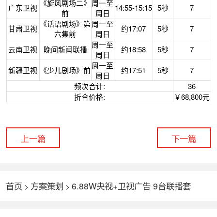
《旋风剧场二》
周一至
广东卫视
14:55-15:15
5秒
7
前
周日
《话语剧场》第
周一至
甘肃卫视
约17:07
5秒
7
六集前
周日
周一至
云南卫视
晚间新闻联播
约
18:58
5秒
7
周日
周一至
新疆卫视
《少儿剧场》前
约
17:51
5秒
7
周日
频次合计:
36
折合价格:
￥68,800元
上一篇
下一篇
首页
方案策划
6.88W央视+卫视广告 9台联播套
>
>