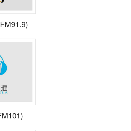
M91.9)
M101)