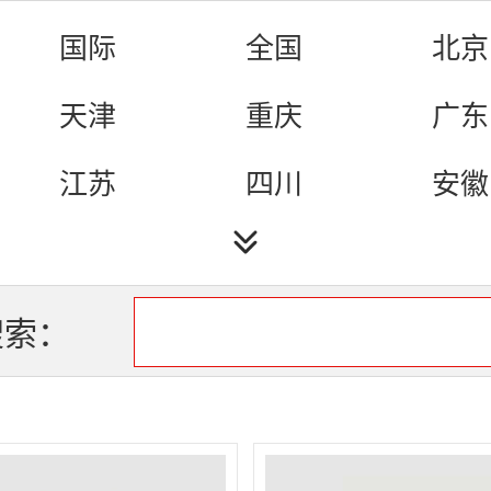
戏曲
娱乐
城市
国际
全国
北京
生活
天津
重庆
广东
江苏
四川
安徽
海南
河北
河南
湖北
湖南
吉林
搜索：
辽宁
山东
山西
云南
新疆
青海