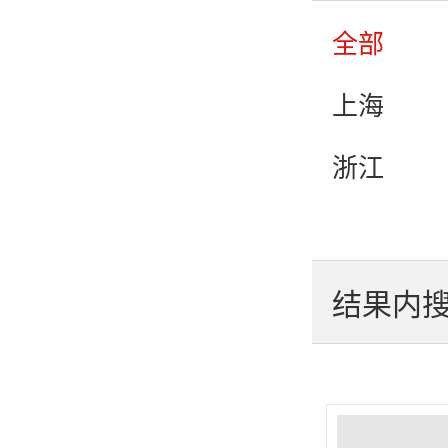
农村
全部
健康
上海
浙江
福建
黑龙江
结果内
江西
陕西