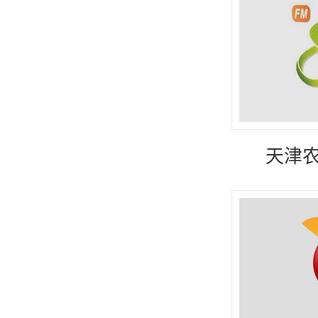
宁夏
甘肃
天津农