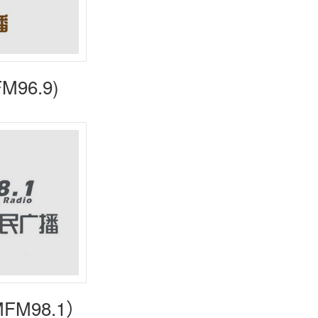
96.9)
M98.1）