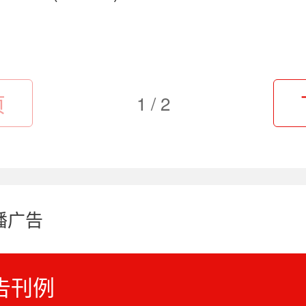
页
1 / 2
播广告
告刊例