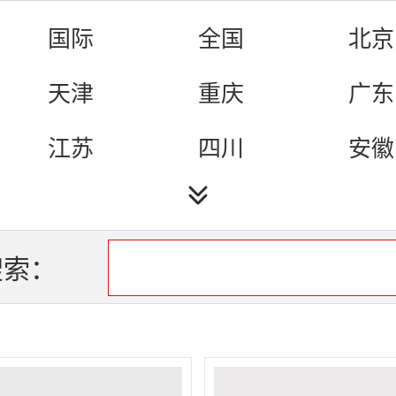
戏曲
娱乐
城市
国际
全国
北京
生活
天津
重庆
广东
江苏
四川
安徽
海南
河北
河南
湖北
湖南
吉林
搜索：
辽宁
山东
山西
云南
新疆
青海