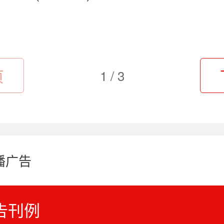
页
1 / 3
播广告
告刊例