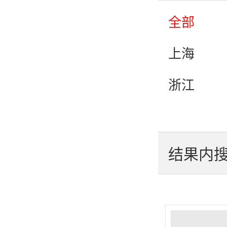
农村
全部
健康
上海
浙江
福建
黑龙江
结果内
江西
陕西