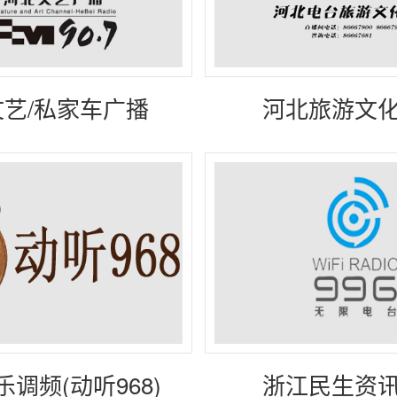
艺/私家车广播
河北旅游文
FM90.7）
（FM100.
调频(动听968)
浙江民生资