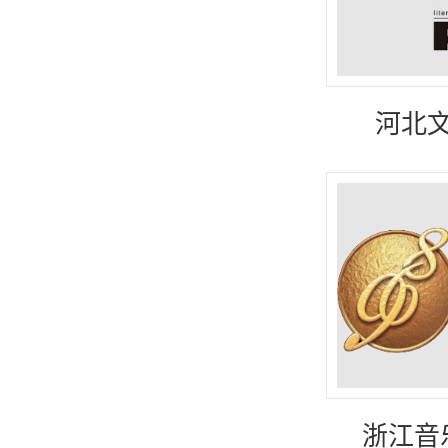
河北文
（
浙江音乐