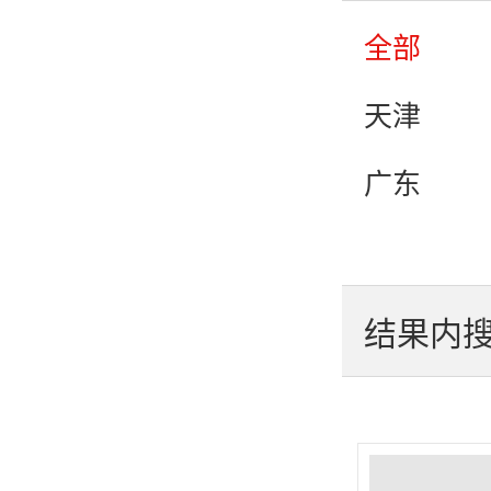
文化
全部
电影
天津
时尚
广东
哔哩哔哩
河北
站）
辽宁
结果内
山西
贵州