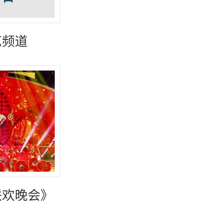
艺频道
联欢晚会》