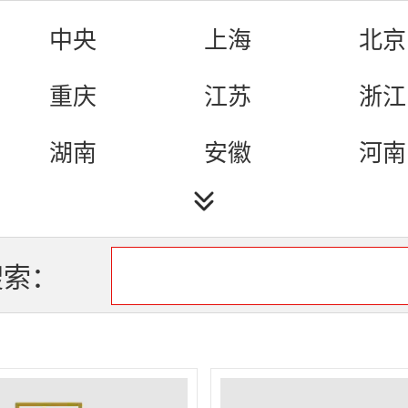
文艺
娱乐
影视
中央
上海
北京
生活
电视剧
综合
重庆
江苏
浙江
民生
IPTV智能电视
数字
湖南
安徽
河南
（B
湖北
四川
吉林
黑龙江
江西
福建
搜索：
海南
陕西
甘肃
宁夏
山东
云南