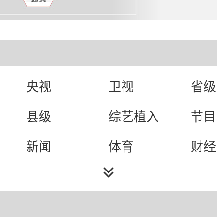
央视
卫视
省级
县级
综艺植入
节目
新闻
体育
财经
政法
科技
经济
公共
少儿
卡通