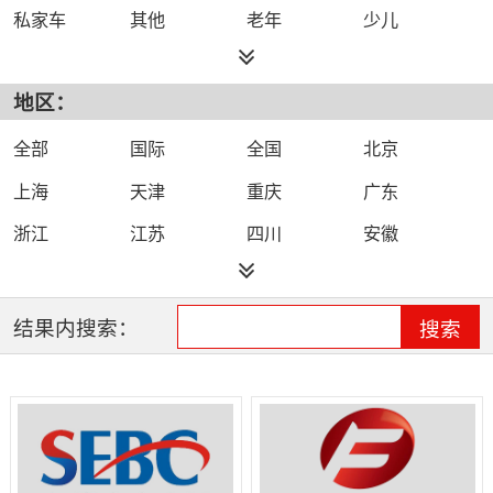
私家车
其他
老年
少儿
都市
综合
旅游
小说
地区：
外语
文艺
故事
体育
农村
戏曲
娱乐
城市
全部
国际
全国
北京
健康
生活
上海
天津
重庆
广东
浙江
江苏
四川
安徽
福建
海南
河北
河南
黑龙江
湖北
湖南
吉林
结果内搜索：
搜索
江西
辽宁
山东
山西
陕西
云南
新疆
青海
宁夏
内蒙古
贵州
广西
甘肃