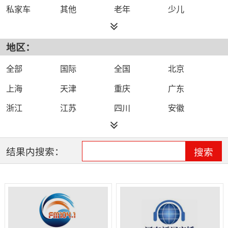
私家车
其他
老年
少儿
都市
综合
旅游
小说
地区：
外语
文艺
故事
体育
农村
戏曲
娱乐
城市
全部
国际
全国
北京
健康
生活
上海
天津
重庆
广东
浙江
江苏
四川
安徽
福建
海南
河北
河南
黑龙江
湖北
湖南
吉林
结果内搜索：
搜索
江西
辽宁
山东
山西
陕西
云南
新疆
青海
宁夏
内蒙古
贵州
广西
甘肃