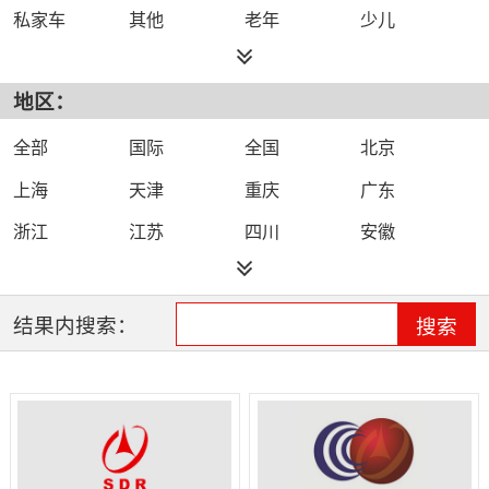
私家车
其他
老年
少儿
都市
综合
旅游
小说
地区：
外语
文艺
故事
体育
农村
戏曲
娱乐
城市
全部
国际
全国
北京
健康
生活
上海
天津
重庆
广东
浙江
江苏
四川
安徽
福建
海南
河北
河南
黑龙江
湖北
湖南
吉林
结果内搜索：
搜索
江西
辽宁
山东
山西
陕西
云南
新疆
青海
宁夏
内蒙古
贵州
广西
甘肃