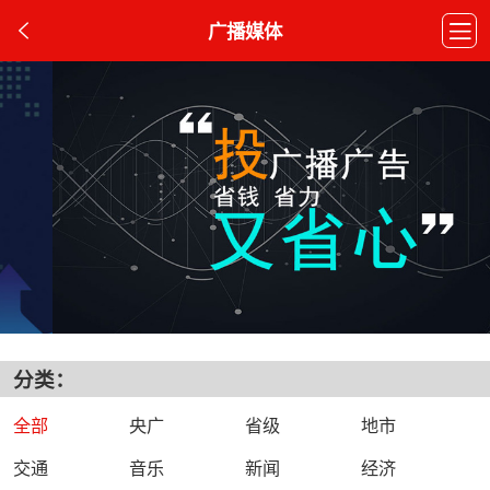
广播媒体
分类：
全部
央广
省级
地市
交通
音乐
新闻
经济