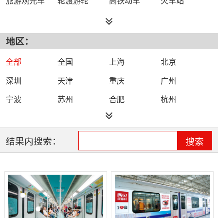
地区：
全部
全国
上海
北京
深圳
天津
重庆
广州
宁波
苏州
合肥
杭州
石家庄
南京
西安
结果内搜索：
搜索