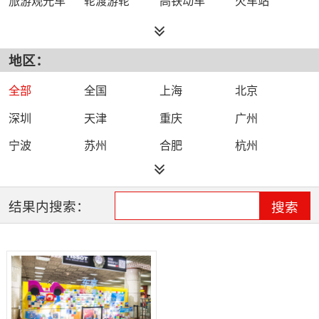
地区：
全部
全国
上海
北京
深圳
天津
重庆
广州
宁波
苏州
合肥
杭州
石家庄
南京
西安
结果内搜索：
搜索