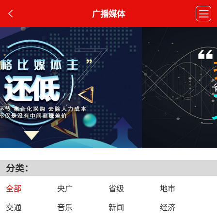
广播媒体
分类：
全部
央广
省级
地市
交通
音乐
新闻
经济