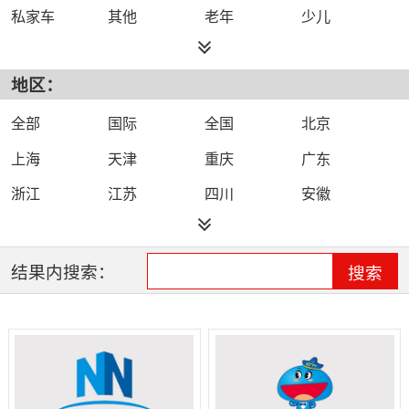
私家车
其他
老年
少儿
都市
综合
旅游
小说
地区：
外语
文艺
故事
体育
农村
戏曲
娱乐
城市
全部
国际
全国
北京
健康
生活
上海
天津
重庆
广东
浙江
江苏
四川
安徽
福建
海南
河北
河南
黑龙江
湖北
湖南
吉林
结果内搜索：
搜索
江西
辽宁
山东
山西
陕西
云南
新疆
青海
宁夏
内蒙古
贵州
广西
甘肃