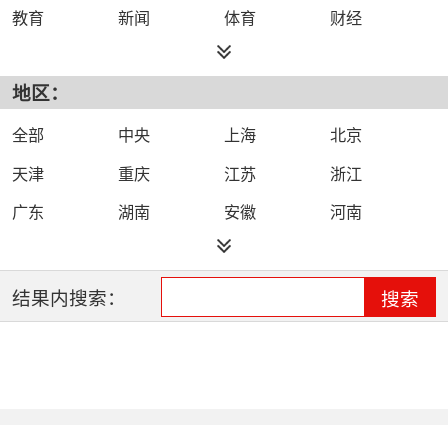
教育
新闻
体育
财经
综艺
政法
科技
经济
地区：
都市
公共
少儿
卡通
文化
文艺
娱乐
影视
全部
中央
上海
北京
电影
生活
电视剧
综合
天津
重庆
江苏
浙江
时尚
民生
IPTV智能电视
数字电视
广东
湖南
安徽
河南
哔哩哔哩（B
河北
湖北
四川
吉林
站）
辽宁
黑龙江
江西
福建
结果内搜索：
搜索
山西
海南
陕西
甘肃
贵州
宁夏
山东
云南
新疆
广西
西藏
内蒙古
全网络