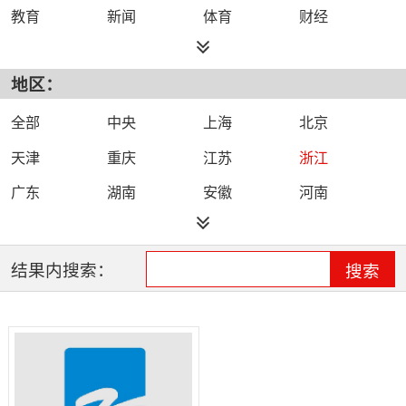
教育
新闻
体育
财经
综艺
政法
科技
经济
地区：
都市
公共
少儿
卡通
文化
文艺
娱乐
影视
全部
中央
上海
北京
电影
生活
电视剧
综合
天津
重庆
江苏
浙江
时尚
民生
IPTV智能电视
数字电视
广东
湖南
安徽
河南
哔哩哔哩（B
河北
湖北
四川
吉林
站）
辽宁
黑龙江
江西
福建
结果内搜索：
搜索
山西
海南
陕西
甘肃
贵州
宁夏
山东
云南
新疆
广西
西藏
内蒙古
全网络