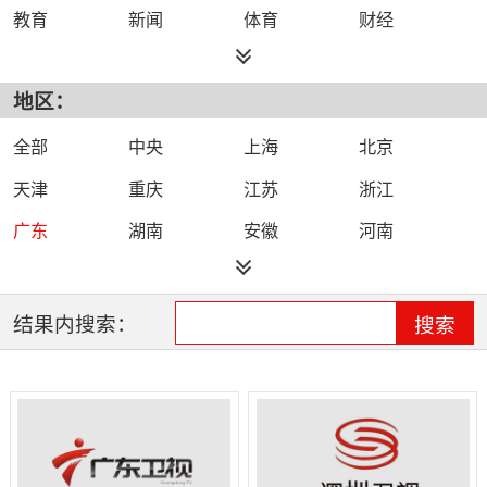
教育
新闻
体育
财经
综艺
政法
科技
经济
地区：
都市
公共
少儿
卡通
文化
文艺
娱乐
影视
全部
中央
上海
北京
电影
生活
电视剧
综合
天津
重庆
江苏
浙江
时尚
民生
IPTV智能电视
数字电视
广东
湖南
安徽
河南
哔哩哔哩（B
河北
湖北
四川
吉林
站）
辽宁
黑龙江
江西
福建
结果内搜索：
搜索
山西
海南
陕西
甘肃
贵州
宁夏
山东
云南
新疆
广西
西藏
内蒙古
全网络